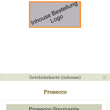
Getränkekarte (inhouse)
Prosecco
Prosecco Spumante