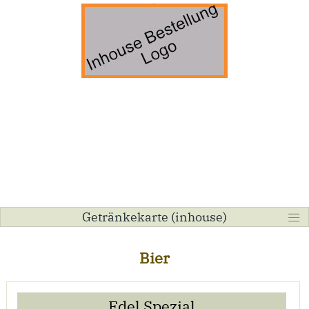
Getränkekarte (inhouse)
Bier
Edel Spezial