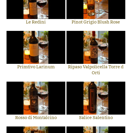
Le Redini
Pinot Grigio Blush Rose
Primtivo Larinum
Ripaso Valpolicella Torre d
Orti
Rosso di Montalcino
Salice Salentino