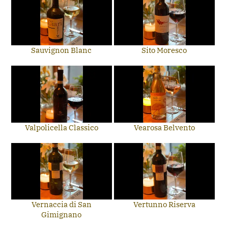
Sauvignon Blanc
Sito Moresco
Valpolicella Classico
Vearosa Belvento
Vernaccia di San
Vertunno Riserva
Gimignano