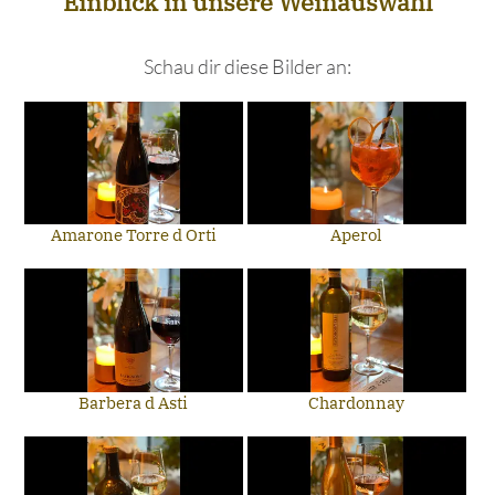
Einblick in unsere Weinauswahl
Schau dir diese Bilder an:
Amarone Torre d Orti
Aperol
Barbera d Asti
Chardonnay