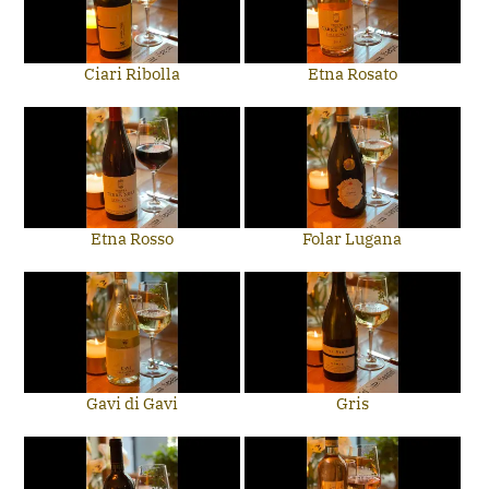
Ciari Ribolla
Etna Rosato
Etna Rosso
Folar Lugana
Gavi di Gavi
Gris