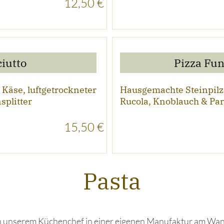
12,50 €
ciutto
Pizza Fun
äse, luftgetrockneter
Hausgemachte Steinpilz
splitter
Rucola, Knoblauch & Pa
15,50 €
Pasta
n unserem Küchenchef in einer eigenen Manufaktur am Wan