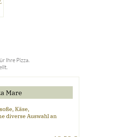
€
r Ihre Pizza.
llt.
za Mare
oße, Käse,
ne diverse Auswahl an