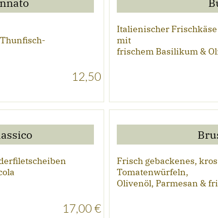
onnato
B
Italienischer Frischkäs
 Thunfisch-
mit
frischem Basilikum & Ol
12,50
lassico
Bru
erfiletscheiben
Frisch gebackenes, kros
cola
Tomatenwürfeln,
Olivenöl, Parmesan & f
17,00 €