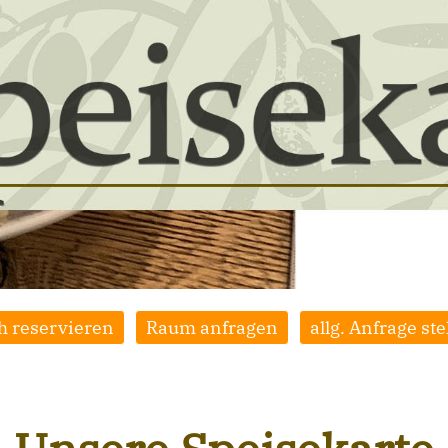
h reservieren
Raum anfragen
allg. Anfrage ste