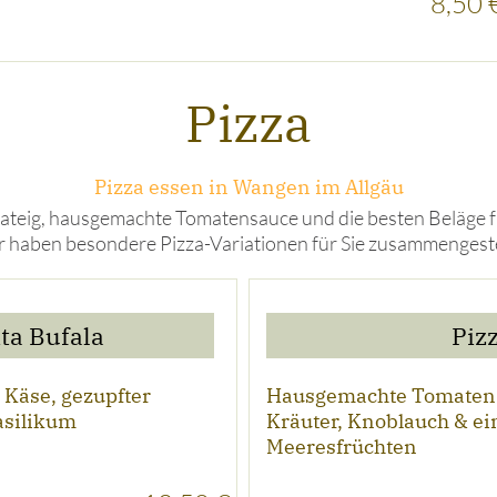
8,50 
Pizza
Pizza essen in Wangen im Allgäu
zateig, hausgemachte Tomatensauce und die besten Beläge fü
 haben besondere Pizza-Variationen für Sie zusammengeste
ta Bufala
Piz
Käse, gezupfter
Hausgemachte Tomatens
asilikum
Kräuter, Knoblauch & ei
Meeresfrüchten