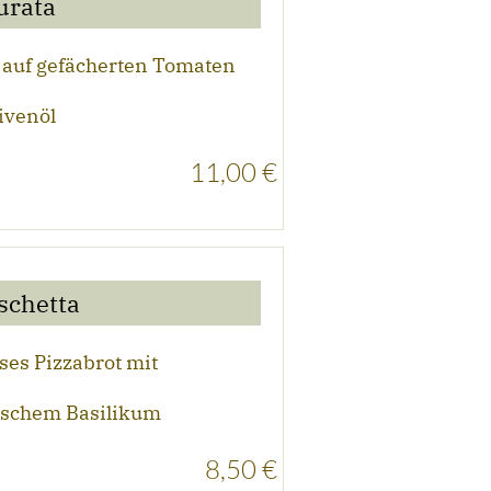
urata
e auf gefächerten Tomaten
ivenöl
11,00 €
schetta
ses Pizzabrot mit
rischem Basilikum
8,50 €