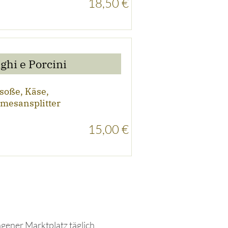
18,50 €
ghi e Porcini
soße, Käse,
rmesansplitter
15,00 €
gener Marktplatz täglich