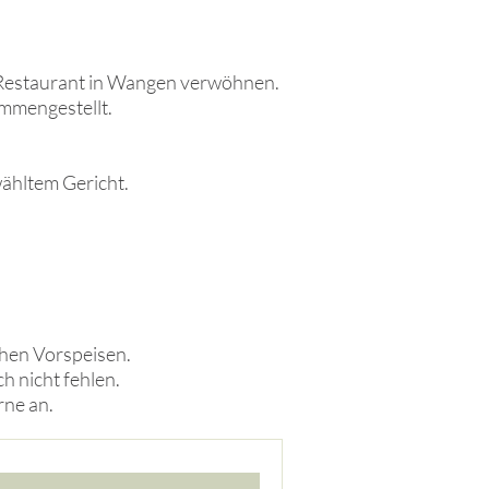
m Restaurant in Wangen verwöhnen.
mmengestellt.
wähltem Gericht.
chen Vorspeisen.
h nicht fehlen.
rne an.