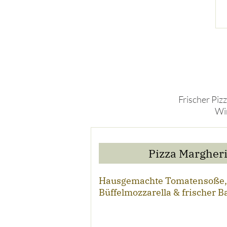
Frischer Piz
Wir
Pizza Margheri
Hausgemachte Tomatensoße, 
Büffelmozzarella & frischer B